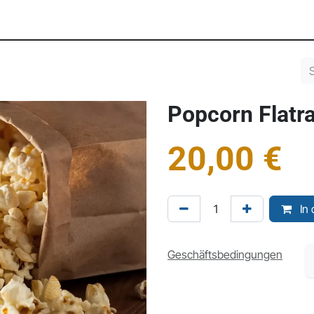
A & Gruppen
Teamevents (B2B)
Public Events
Xpertise
Popcorn Flatr
20,00
€
In 
Geschäftsbedingungen