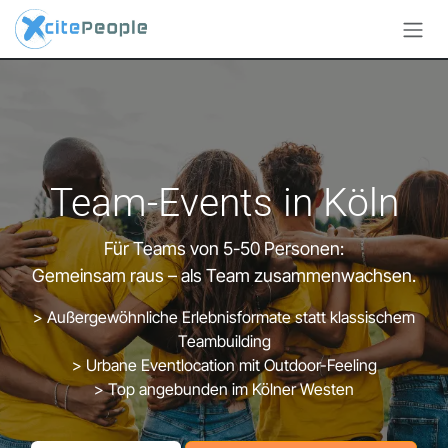
Zum Inhalt springen
Team-Events in Köln
Für Teams von 5-50 Personen:
Gemeinsam raus – als Team zusammenwachsen.
> Außergewöhnliche Erlebnisformate statt klassischem
Teambuilding
> Urbane Eventlocation mit Outdoor-Feeling
> Top angebunden im Kölner Westen