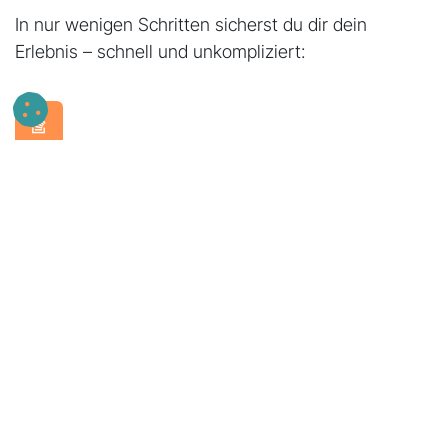
In nur wenigen Schritten sicherst du dir dein
Erlebnis – schnell und unkompliziert:
Workshop & Extras
Wähle deinen Lieblings-Workshop und entscheide, ob du
weitere Personen oder Extras hinzubuchst.
Buchung abschließen
Gib deine Daten ein, bestätige – und schon ist dein
Termin gesichert.