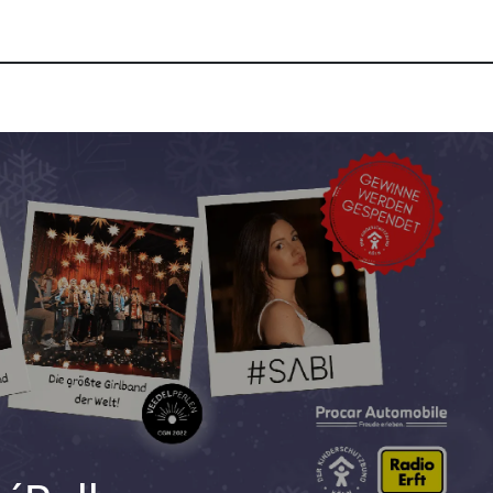
A & Gruppen
Teamevents (B2B)
Public Events
Xpertise