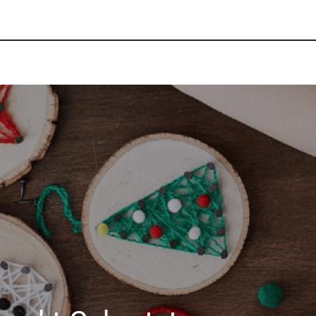
A & Gruppen
Teamevents (B2B)
Public Events
Xpertise