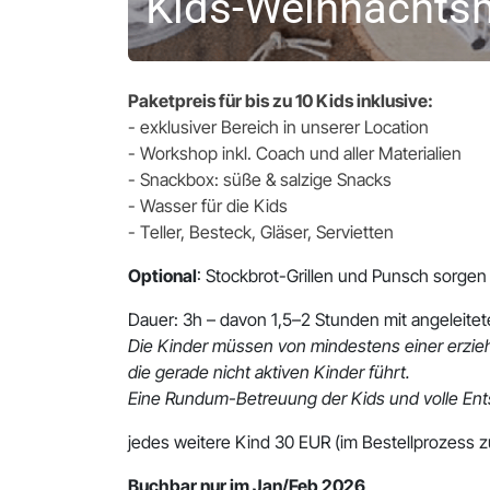
Kids-Weihnachts
Paketpreis für bis zu 10 Kids inklusive:
- exklusiver Bereich in unserer Location
- Workshop inkl. Coach und aller Materialien
- Snackbox: süße & salzige Snacks
- Wasser für die Kids
- Teller, Besteck, Gläser, Servietten
Optional
: Stockbrot-Grillen und Punsch sorge
Dauer: 3h
– davon 1,5–2 Stunden mit angeleit
Die Kinder müssen von mindestens einer erzieh
die gerade nicht aktiven Kinder führt.
Eine Rundum-Betreuung der Kids und volle Entsp
jedes weitere Kind 30 EUR (im Bestellprozess 
Buchbar nur im Jan/Feb 2026