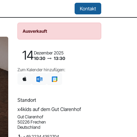
Location & Miete
Kontakt
Ausverkauft
14
Dezember 2025
10:30
13:30
Zum Kalender hinzufügen:
Standort
x4kids auf dem Gut Clarenhof
Gut Clarenhof
50226 Frechen
Deutschland
+49 2234 4352704